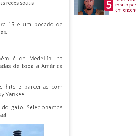
5
nas redes sociais
morto por
em encon
eira 15 e um bocado de
es.
m é de Medellín, na
adas de toda a América
os hits e parcerias com
dy Yankee.
 do gato. Selecionamos
se!