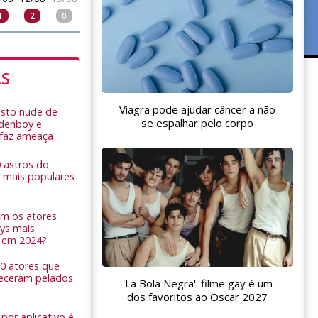
1
2
0
AS
Viagra pode ajudar câncer a não
sto nude de
se espalhar pelo corpo
ldenboy e
r faz ameaça
0 astros do
 mais populares
am os atores
ys mais
 em 2024?
 10 atores que
eceram pelados
'La Bola Negra': filme gay é um
dos favoritos ao Oscar 2027
por aplicativo é