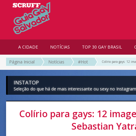
A CIDADE
NOTÍCIAS
TOP 30 GAY BRASIL
Página Inicial
Notícias
#Hot
Colírio para gays: 12 im
INSTATOP
Seleção do que há de mais interessante ou sexy no Instagra
Colírio para gays: 12 imag
Sebastian Yatr