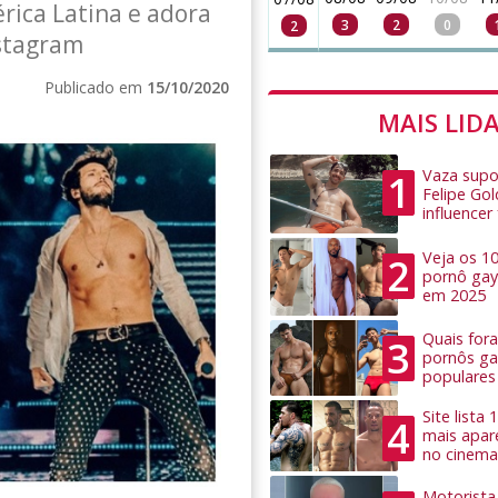
ica Latina e adora
3
2
0
2
nstagram
Publicado em
15/10/2020
MAIS LID
Vaza supo
1
Felipe Go
influence
Veja os 1
2
pornô gay
em 2025
Quais for
3
pornôs ga
populares
Site lista
4
mais apar
no cinema
Motorista 