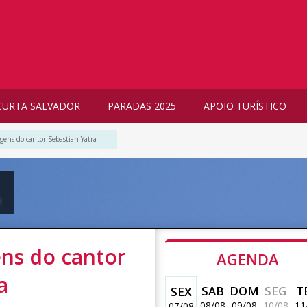
CURTA SALVADOR
PARADAS 2025
APOIO TURÍSTICO
agens do cantor Sebastian Yatra
m
ens do cantor
AGENDA
a
SAB
DOM
SEG
T
SEX
08/08
09/08
10/08
11
07/08