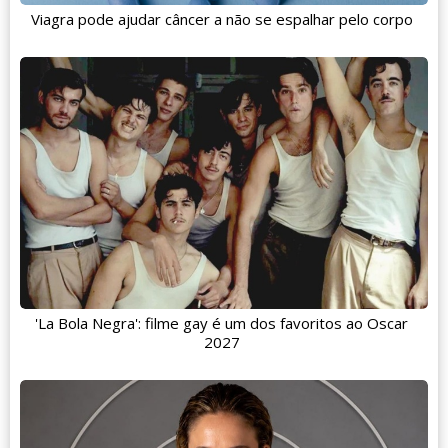
Viagra pode ajudar câncer a não se espalhar pelo corpo
'La Bola Negra': filme gay é um dos favoritos ao Oscar
2027