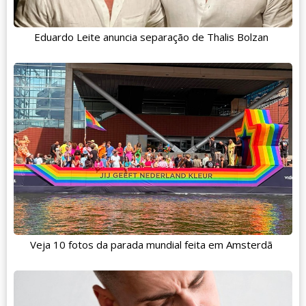
Eduardo Leite anuncia separação de Thalis Bolzan
Veja 10 fotos da parada mundial feita em Amsterdã