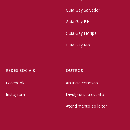
Guia Gay Salvador
Guia Gay BH
Guia Gay Floripa
Guia Gay Rio
REDES SOCIAIS
OUTROS
Facebook
Anuncie conosco
Instagram
Divulgue seu evento
Atendimento ao leitor