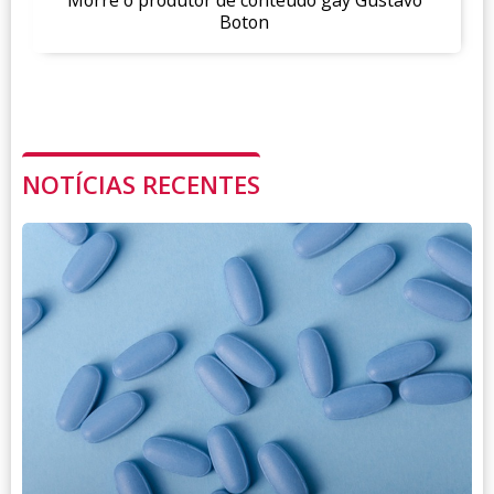
Morre o produtor de conteúdo gay Gustavo
Boton
NOTÍCIAS RECENTES