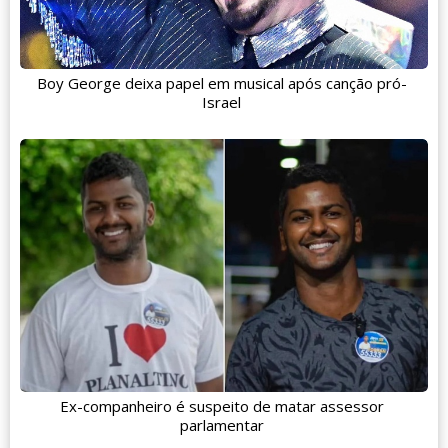
Boy George deixa papel em musical após canção pró-
Israel
Ex-companheiro é suspeito de matar assessor
parlamentar