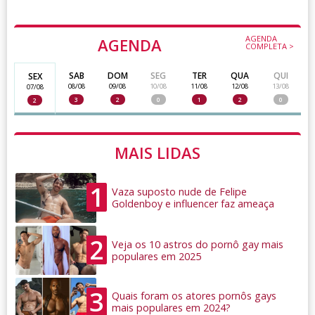
AGENDA
AGENDA
COMPLETA >
SAB
DOM
SEG
TER
QUA
QUI
SEX
08/08
09/08
10/08
11/08
12/08
13/08
07/08
3
2
0
1
2
0
2
MAIS LIDAS
1
Vaza suposto nude de Felipe
Goldenboy e influencer faz ameaça
2
Veja os 10 astros do pornô gay mais
populares em 2025
3
Quais foram os atores pornôs gays
mais populares em 2024?