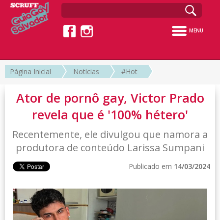
MENU
Página Inicial
Notícias
#Hot
Ator de pornô gay, Victor Prado
revela que é '100% hétero'
Recentemente, ele divulgou que namora a
produtora de conteúdo Larissa Sumpani
Publicado em
14/03/2024