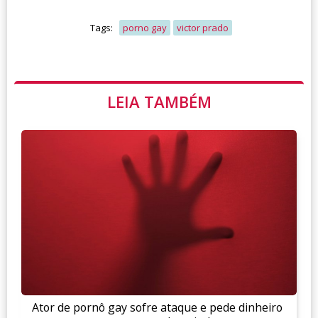
Tags:
porno gay
victor prado
LEIA TAMBÉM
Ator de pornô gay sofre ataque e pede dinheiro