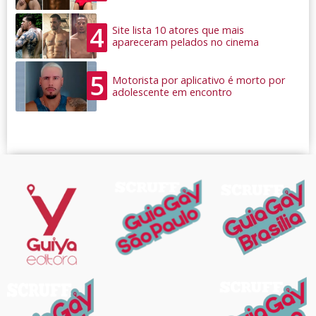
4
Site lista 10 atores que mais
apareceram pelados no cinema
5
Motorista por aplicativo é morto por
adolescente em encontro