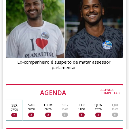
Ex-companheiro é suspeito de matar assessor
parlamentar
AGENDA
AGENDA
COMPLETA >
SAB
DOM
SEG
TER
QUA
QUI
SEX
08/08
09/08
10/08
11/08
12/08
13/08
07/08
3
2
0
1
2
0
2