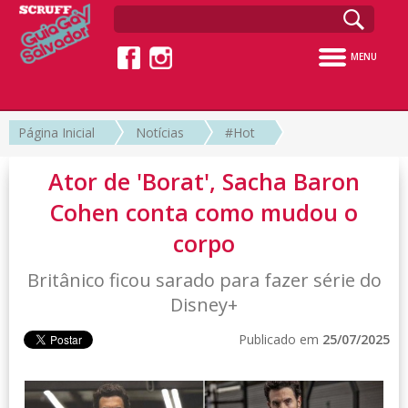
MENU
Página Inicial
Notícias
#Hot
Ator de 'Borat', Sacha Baron
Cohen conta como mudou o
corpo
Britânico ficou sarado para fazer série do
Disney+
Publicado em
25/07/2025