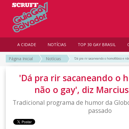
A CIDADE
NOTÍCIAS
TOP 30 GAY BRASIL
Página Inicial
Notícias
'Dá pra rir sacaneando o homofóbico e nã
'Dá pra rir sacaneando o 
não o gay', diz Marci
Tradicional programa de humor da Glob
passado