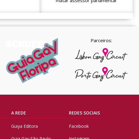
matar assessor parlamentar
Parceiros:
A REDE
REDES SOCIAIS
Guiya Editora
Facebook
Guia Gay São Paulo
Instagram