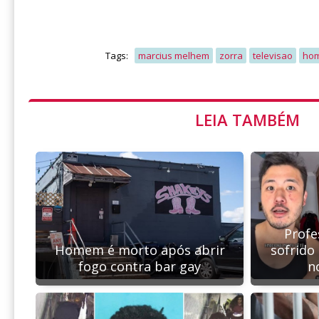
Tags:
marcius melhem
zorra
televisao
hom
LEIA TAMBÉM
Profe
Homem é morto após abrir
sofrido
fogo contra bar gay
n