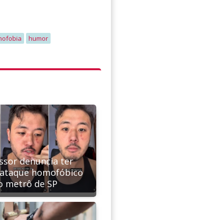
ofobia
humor
ssor denuncia ter
 ataque homofóbico
o metrô de SP