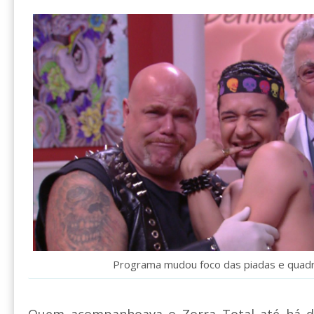
Programa mudou foco das piadas e quad
Quem acompanhoava o Zorra Total até há do