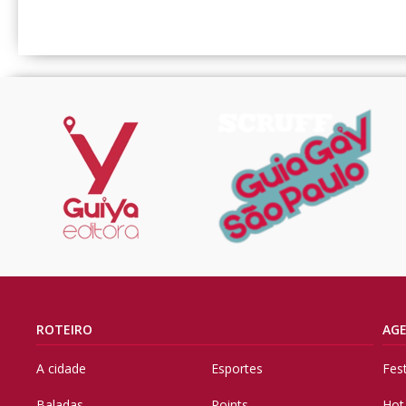
ROTEIRO
AG
A cidade
Esportes
Fes
Baladas
Points
Hot