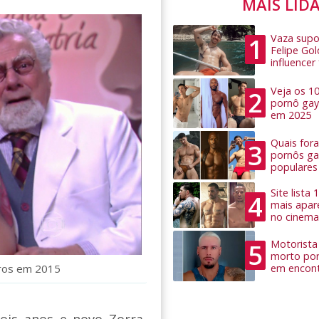
MAIS LID
Vaza supo
1
Felipe Go
influence
Veja os 1
2
pornô gay
em 2025
Quais for
3
pornôs ga
populares
Site lista
4
mais apar
no cinema
Motorista 
5
morto por
ros em 2015
em encon
is anos e novo Zorra,