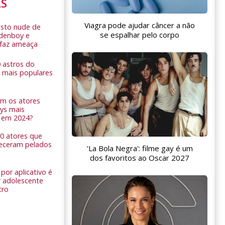
AS
Viagra pode ajudar câncer a não
sto nude de
se espalhar pelo corpo
ldenboy e
r faz ameaça
0 astros do
 mais populares
am os atores
ys mais
 em 2024?
 10 atores que
eceram pelados
'La Bola Negra': filme gay é um
dos favoritos ao Oscar 2027
por aplicativo é
 adolescente
tro