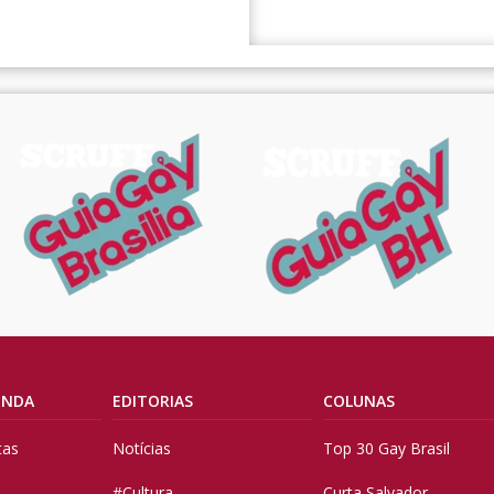
ENDA
EDITORIAS
COLUNAS
tas
Notícias
Top 30 Gay Brasil
#Cultura
Curta Salvador