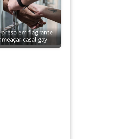
é preso em flagrante
ameaçar casal gay