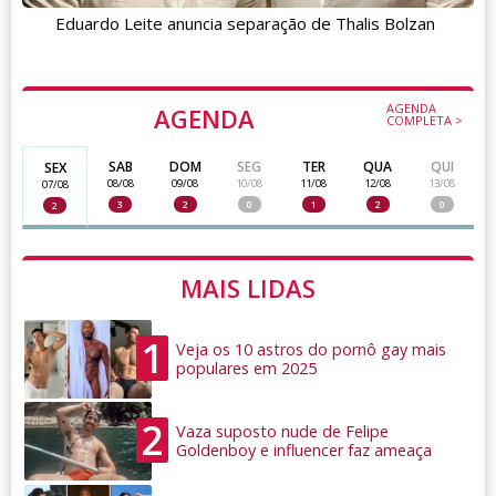
Eduardo Leite anuncia separação de Thalis Bolzan
AGENDA
AGENDA
COMPLETA >
SAB
DOM
SEG
TER
QUA
QUI
SEX
08/08
09/08
10/08
11/08
12/08
13/08
07/08
3
2
0
1
2
0
2
MAIS LIDAS
1
Veja os 10 astros do pornô gay mais
populares em 2025
2
Vaza suposto nude de Felipe
Goldenboy e influencer faz ameaça