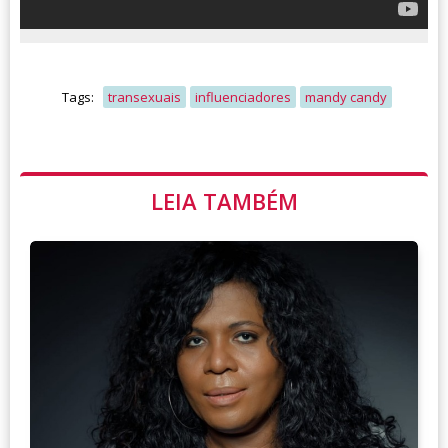
Tags:
transexuais
influenciadores
mandy candy
LEIA TAMBÉM