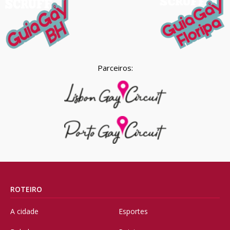
Parceiros:
ROTEIRO
A cidade
Esportes