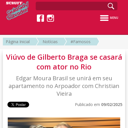
MENU
Página Inicial
Notícias
#Famosos
Viúvo de Gilberto Braga se casará
com ator no Rio
Edgar Moura Brasil se unirá em seu
apartamento no Arpoador com Christian
Vieira
Publicado em
09/02/2025