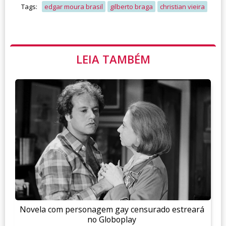
Tags:
edgar moura brasil
gilberto braga
christian vieira
LEIA TAMBÉM
Novela com personagem gay censurado estreará
no Globoplay