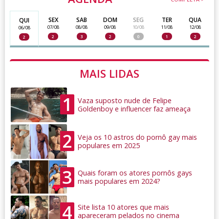
SEX
SAB
DOM
SEG
TER
QUA
QUI
07/08
08/08
09/08
10/08
11/08
12/08
06/08
2
3
2
0
1
2
2
MAIS LIDAS
1
Vaza suposto nude de Felipe
Goldenboy e influencer faz ameaça
2
Veja os 10 astros do pornô gay mais
populares em 2025
3
Quais foram os atores pornôs gays
mais populares em 2024?
4
Site lista 10 atores que mais
apareceram pelados no cinema