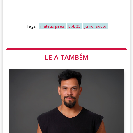
Tags:
mateus pires
bbb 25
junior souto
LEIA TAMBÉM