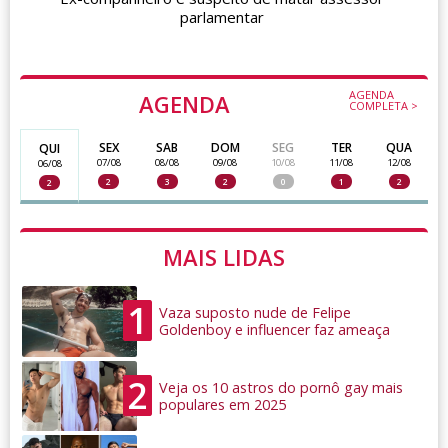
parlamentar
AGENDA
AGENDA
COMPLETA >
SEX
SAB
DOM
SEG
TER
QUA
QUI
07/08
08/08
09/08
10/08
11/08
12/08
06/08
2
3
2
0
1
2
2
MAIS LIDAS
1
Vaza suposto nude de Felipe
Goldenboy e influencer faz ameaça
2
Veja os 10 astros do pornô gay mais
populares em 2025