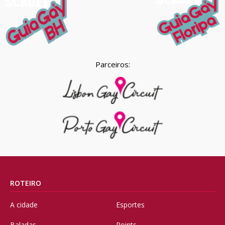
Parceiros:
ROTEIRO
A cidade
Esportes
Baladas
Points