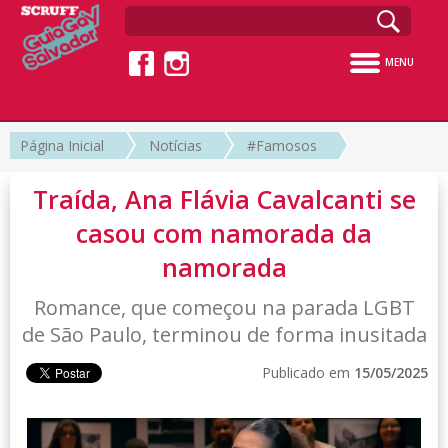
MENU
Página Inicial
Notícias
#Famosos
Traída, Ana Flávia Cavalcanti se
casou com namorada da
namorada
Romance, que começou na parada LGBT
de São Paulo, terminou de forma inusitada
Publicado em
15/05/2025