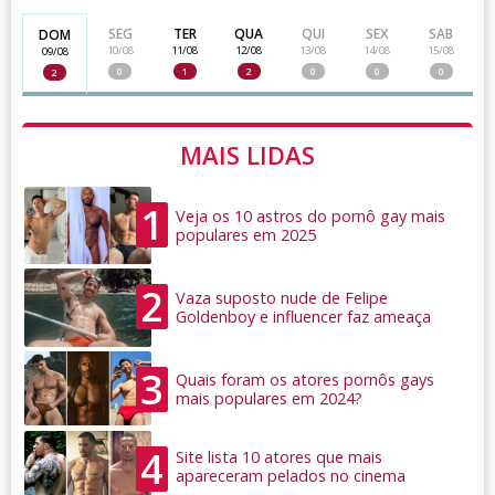
SEG
TER
QUA
QUI
SEX
SAB
DOM
10/08
11/08
12/08
13/08
14/08
15/08
09/08
0
1
2
0
0
0
2
MAIS LIDAS
1
Veja os 10 astros do pornô gay mais
populares em 2025
2
Vaza suposto nude de Felipe
Goldenboy e influencer faz ameaça
3
Quais foram os atores pornôs gays
mais populares em 2024?
4
Site lista 10 atores que mais
apareceram pelados no cinema