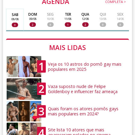
AGENDA
COMPLETA >
DOM
SEG
TER
QUA
QUI
SEX
SAB
09/08
10/08
11/08
12/08
13/08
14/08
08/08
2
0
1
2
0
0
3
MAIS LIDAS
1
Veja os 10 astros do pornô gay mais
populares em 2025
2
Vaza suposto nude de Felipe
Goldenboy e influencer faz ameaça
3
Quais foram os atores pornôs gays
mais populares em 2024?
4
Site lista 10 atores que mais
apareceram pelados no cinema