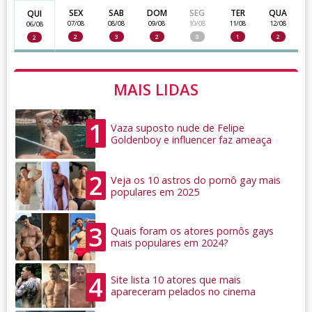
SEX
SAB
DOM
SEG
TER
QUA
QUI
07/08
08/08
09/08
10/08
11/08
12/08
06/08
2
3
2
0
1
2
2
MAIS LIDAS
1
Vaza suposto nude de Felipe
Goldenboy e influencer faz ameaça
2
Veja os 10 astros do pornô gay mais
populares em 2025
3
Quais foram os atores pornôs gays
mais populares em 2024?
4
Site lista 10 atores que mais
apareceram pelados no cinema