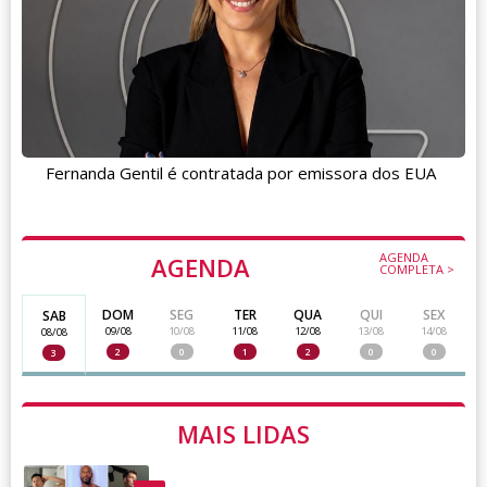
Fernanda Gentil é contratada por emissora dos EUA
AGENDA
AGENDA
COMPLETA >
DOM
SEG
TER
QUA
QUI
SEX
SAB
09/08
10/08
11/08
12/08
13/08
14/08
08/08
2
0
1
2
0
0
3
MAIS LIDAS