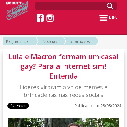
MENU
Página Inicial
Notícias
#Famosos
Lula e Macron formam um casal
gay? Para a internet sim!
Entenda
Líderes viraram alvo de memes e
brincadeiras nas redes sociais
Publicado em
28/03/2024