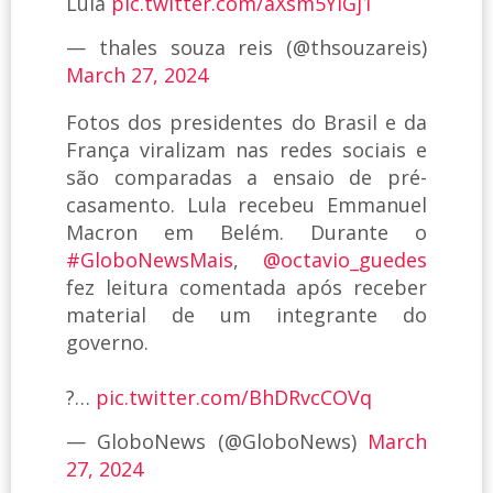
Lula
pic.twitter.com/aXsm5YlGj1
— thales souza reis (@thsouzareis)
March 27, 2024
Fotos dos presidentes do Brasil e da
França viralizam nas redes sociais e
são comparadas a ensaio de pré-
casamento. Lula recebeu Emmanuel
Macron em Belém. Durante o
#GloboNewsMais
,
@octavio_guedes
fez leitura comentada após receber
material de um integrante do
governo.
?…
pic.twitter.com/BhDRvcCOVq
— GloboNews (@GloboNews)
March
27, 2024