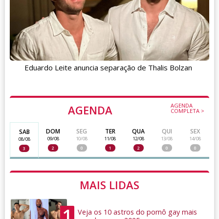
Eduardo Leite anuncia separação de Thalis Bolzan
AGENDA
AGENDA
COMPLETA >
DOM
SEG
TER
QUA
QUI
SEX
SAB
09/08
10/08
11/08
12/08
13/08
14/08
08/08
2
0
1
2
0
0
3
MAIS LIDAS
1
Veja os 10 astros do pornô gay mais