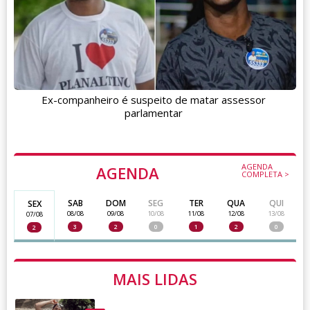
Ex-companheiro é suspeito de matar assessor
parlamentar
AGENDA
AGENDA
COMPLETA >
SAB
DOM
SEG
TER
QUA
QUI
SEX
08/08
09/08
10/08
11/08
12/08
13/08
07/08
3
2
0
1
2
0
2
MAIS LIDAS