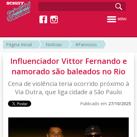
MENU
Página Inicial
Notícias
#Famosos
Influenciador Vittor Fernando e
namorado são baleados no Rio
Cena de violência teria ocorrido próximo à
Via Dutra, que liga cidade a São Paulo
Publicado em
27/10/2025