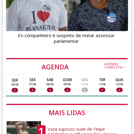
Ex-companheiro é suspeito de matar assessor
parlamentar
AGENDA
AGENDA
COMPLETA >
SEX
SAB
DOM
SEG
TER
QUA
QUI
07/08
08/08
09/08
10/08
11/08
12/08
06/08
2
3
2
0
1
2
2
MAIS LIDAS
1
Vaza suposto nude de Felipe