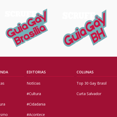
ENDA
EDITORIAS
COLUNAS
tas
Notícias
Top 30 Gay Brasil
#Cultura
Curta Salvador
tura
#Cidadania
vismo
#Acontece