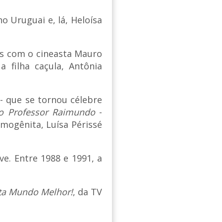
o Uruguai e, lá, Heloísa
os com o cineasta Mauro
 filha caçula, Antônia
 - que se tornou célebre
do Professor Raimundo
-
imogênita, Luísa Périssé
e. Entre 1988 e 1991, a
ta Mundo Melhor!
, da TV