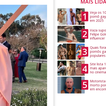
MAIS LID
Veja os 1
1
pornô gay
em 2025
Vaza supo
2
Felipe Go
influence
Quais for
3
pornôs ga
populares
Site lista
4
mais apar
no cinema
Motorista 
5
morto por
em encon