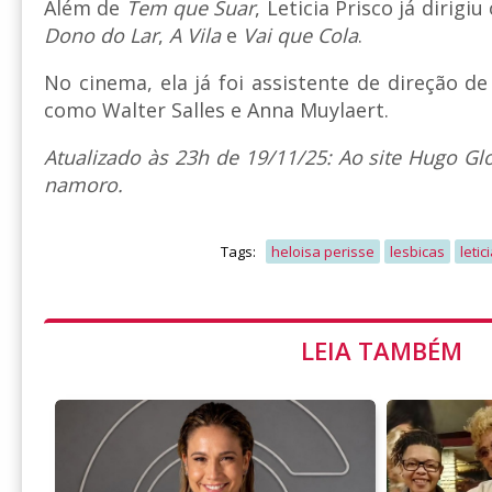
Além de
Tem que Suar
, Leticia Prisco já dirigi
Dono do Lar
,
A Vila
e
Vai que Cola
.
No cinema, ela já foi assistente de direção d
como Walter Salles e Anna Muylaert.
Atualizado às 23h de 19/11/25: Ao site Hugo Gl
namoro.
Tags:
heloisa perisse
lesbicas
letic
LEIA TAMBÉM