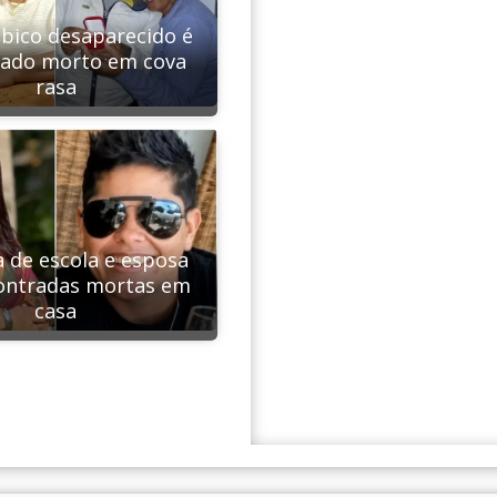
sbico desaparecido é
rado morto em cova
rasa
a de escola e esposa
ontradas mortas em
casa