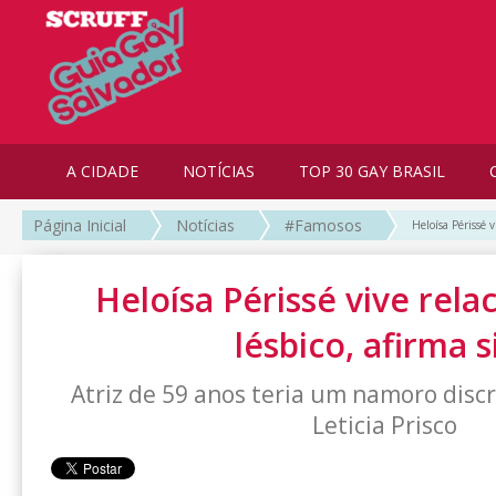
A CIDADE
NOTÍCIAS
TOP 30 GAY BRASIL
Página Inicial
Notícias
#Famosos
Heloísa Périssé v
Heloísa Périssé vive rel
lésbico, afirma s
Atriz de 59 anos teria um namoro disc
Leticia Prisco