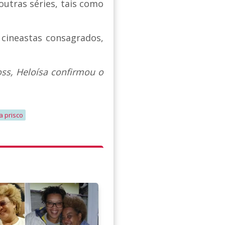
u outras séries, tais como
e cineastas consagrados,
oss, Heloísa confirmou o
ia prisco