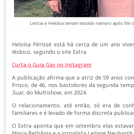
Leticia e Heloísa teriam iniciado namoro após fim
Heloísa Périssé está há cerca de um ano viv
lésbico, segundo o site Extra.
Curta o Guia Gay no Instagram
A publicação afirma que a atriz de 59 anos con
Prisco, de 46, nos bastidores da segunda tem
Suar
, do Multishow, em 2024.
O relacionamento, até então, só era de co
familiares e é levado de forma discreta public
O Extra aponta que em setembro elas estav
Maria Bethânia e a jornalista Leilane Neubarth