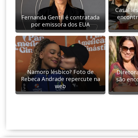
Casal lé
encont
Fernanda Gentil é contratada
por emissora dos EUA
Namoro lésbico? Foto de
Diretor
Rebeca Andrade repercute na
são enc
web