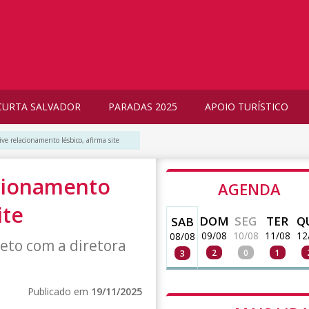
CURTA SALVADOR
PARADAS 2025
APOIO TURÍSTICO
ive relacionamento lésbico, afirma site
acionamento
AGENDA
ite
DOM
SEG
TER
Q
SAB
09/08
10/08
11/08
12
08/08
reto com a diretora
2
0
1
3
Publicado em
19/11/2025