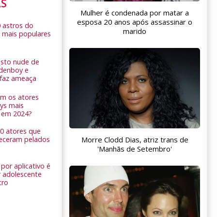
AS
Mulher é condenada por matar a
esposa 20 anos após assassinar o
0 astros do
marido
 mais populares
sto nude de
ldenboy e
r faz ameaça
am os atores
ys mais
 em 2024?
 10 atores que
Morre Clodd Dias, atriz trans de
eceram pelados
'Manhãs de Setembro'
por aplicativo é
 adolescente
tro