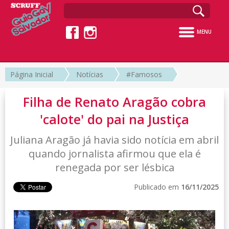
MENU
Página Inicial
Notícias
#Famosos
Filha de Renato Aragão cobra
'calote' do pai na Justiça
Juliana Aragão já havia sido notícia em abril
quando jornalista afirmou que ela é
renegada por ser lésbica
Publicado em
16/11/2025