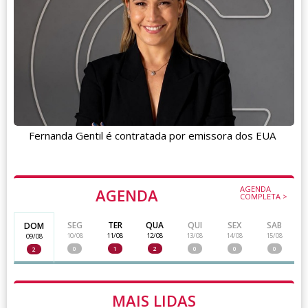
Fernanda Gentil é contratada por emissora dos EUA
AGENDA
AGENDA
COMPLETA >
SEG
TER
QUA
QUI
SEX
SAB
DOM
10/08
11/08
12/08
13/08
14/08
15/08
09/08
0
1
2
0
0
0
2
MAIS LIDAS