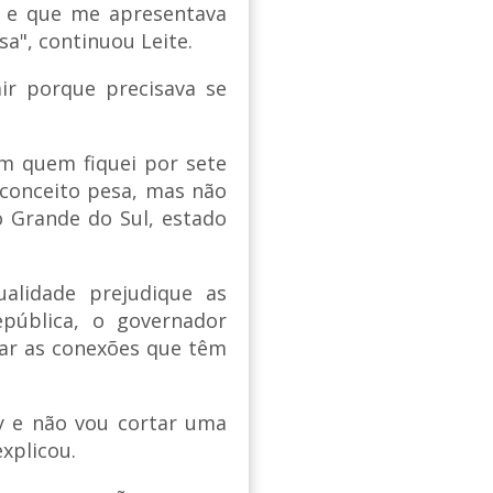
e e que me apresentava
a", continuou Leite.
r porque precisava se
m quem fiquei por sete
econceito pesa, mas não
o Grande do Sul, estado
alidade prejudique as
epública, o governador
rar as conexões que têm
y e não vou cortar uma
xplicou.