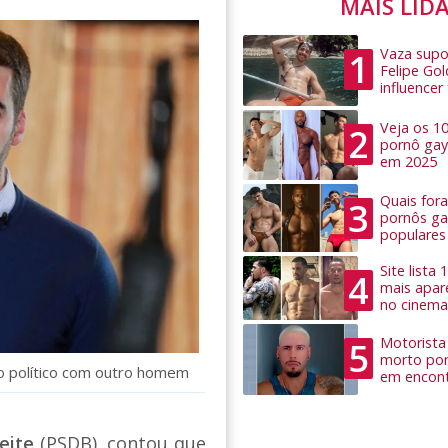
MAIS LID
Vaza supo
1
Felipe Go
influence
Veja os 1
2
pornô gay
em 2025
Quais for
3
pornôs ga
populares
Site lista
4
mais apar
no cinema
Motorista 
5
morto por
o político com outro homem
em encon
eite
(PSDB), contou que