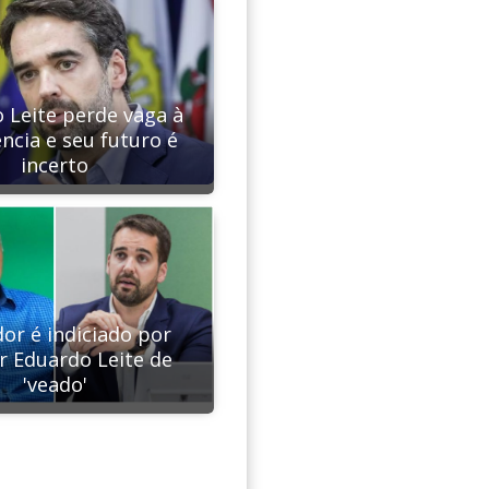
 Leite perde vaga à
ncia e seu futuro é
incerto
or é indiciado por
 Eduardo Leite de
'veado'