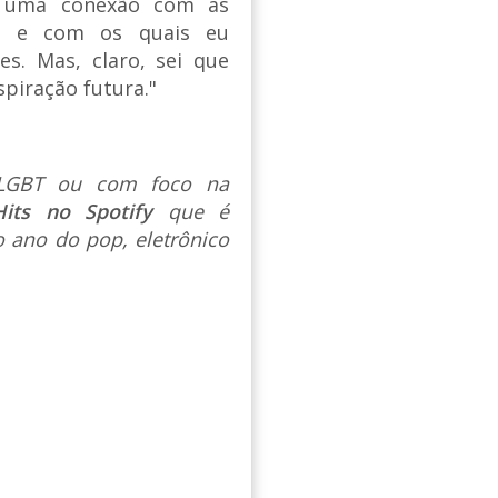
er uma conexão com as
em e com os quais eu
es. Mas, claro, sei que
piração futura."
s LGBT ou com foco na
Hits no Spotify
que é
 ano do pop, eletrônico