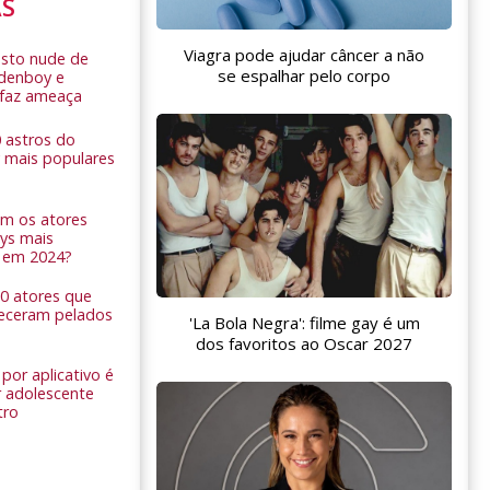
AS
Viagra pode ajudar câncer a não
sto nude de
se espalhar pelo corpo
ldenboy e
r faz ameaça
0 astros do
 mais populares
am os atores
ys mais
 em 2024?
 10 atores que
eceram pelados
'La Bola Negra': filme gay é um
dos favoritos ao Oscar 2027
por aplicativo é
 adolescente
tro