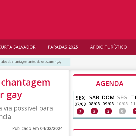
CURTA SALVADOR
PARADAS 2025
APOIO TURÍSTICO
i alvo de chantagem antes de se assumir gay
e chantagem
AGENDA
r gay
SAB
DOM
SEG
T
SEX
08/08
09/08
10/08
11
07/08
 via possível para
3
2
0
2
ncia
Publicado em
04/02/2024