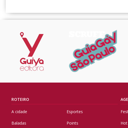
ROTEIRO
AG
A cidade
Esportes
Fes
Baladas
Points
Hot