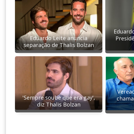
Eduardo
Eduardo Leite anuncia
Presidê
separação de Thalis Bolzan
Veread
'Sempre soube que era gay',
chamar
diz Thalis Bolzan