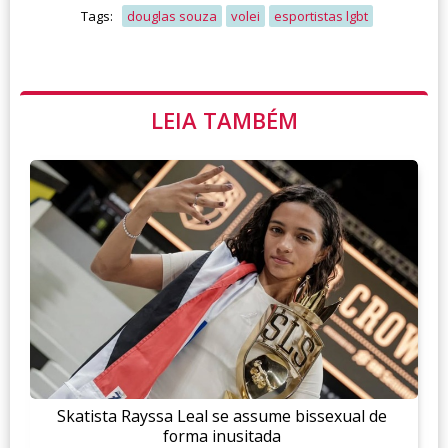
Tags:
douglas souza
volei
esportistas lgbt
LEIA TAMBÉM
Skatista Rayssa Leal se assume bissexual de
forma inusitada