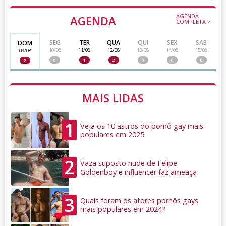
AGENDA
AGENDA
COMPLETA >
SEG
TER
QUA
QUI
SEX
SAB
DOM
10/08
11/08
12/08
13/08
14/08
15/08
09/08
0
1
2
0
0
0
2
MAIS LIDAS
1
Veja os 10 astros do pornô gay mais
populares em 2025
2
Vaza suposto nude de Felipe
Goldenboy e influencer faz ameaça
3
Quais foram os atores pornôs gays
mais populares em 2024?