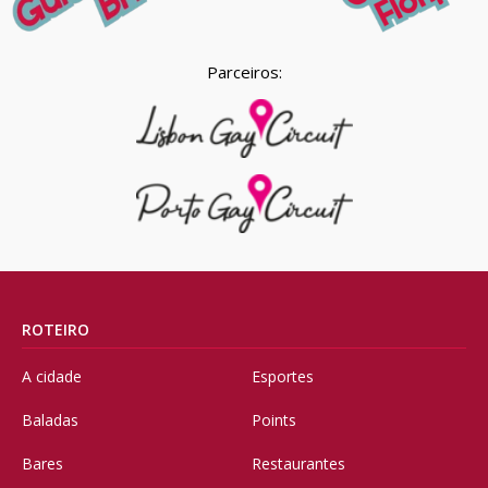
Parceiros:
ROTEIRO
A cidade
Esportes
Baladas
Points
Bares
Restaurantes