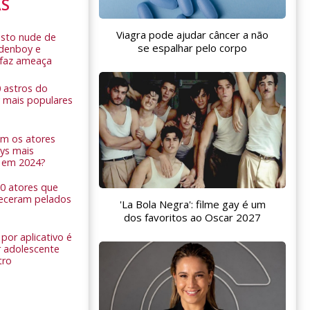
AS
Viagra pode ajudar câncer a não
sto nude de
se espalhar pelo corpo
ldenboy e
r faz ameaça
0 astros do
 mais populares
am os atores
ys mais
 em 2024?
 10 atores que
eceram pelados
'La Bola Negra': filme gay é um
dos favoritos ao Oscar 2027
por aplicativo é
 adolescente
tro