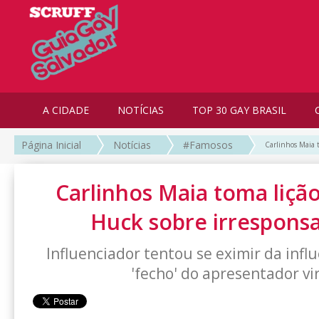
A CIDADE
NOTÍCIAS
TOP 30 GAY BRASIL
Página Inicial
Notícias
#Famosos
Carlinhos Maia 
Carlinhos Maia toma liçã
Huck sobre irresponsa
Influenciador tentou se eximir da infl
'fecho' do apresentador vi