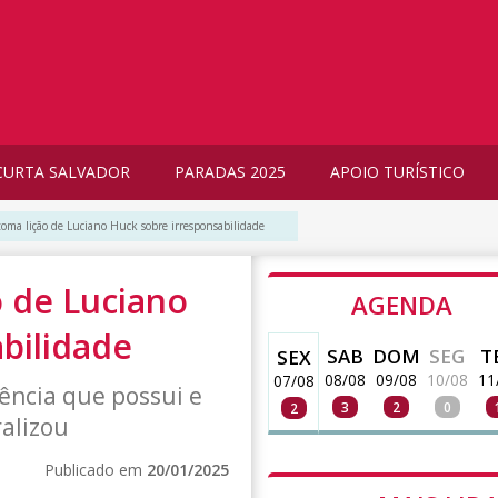
CURTA SALVADOR
PARADAS 2025
APOIO TURÍSTICO
toma lição de Luciano Huck sobre irresponsabilidade
o de Luciano
AGENDA
bilidade
SAB
DOM
SEG
T
SEX
08/08
09/08
10/08
11
07/08
uência que possui e
3
2
0
2
ralizou
Publicado em
20/01/2025