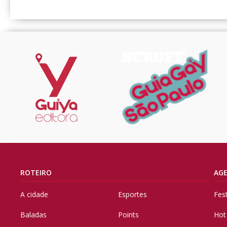
ROTEIRO
AG
A cidade
Esportes
Fes
Baladas
Points
Hot