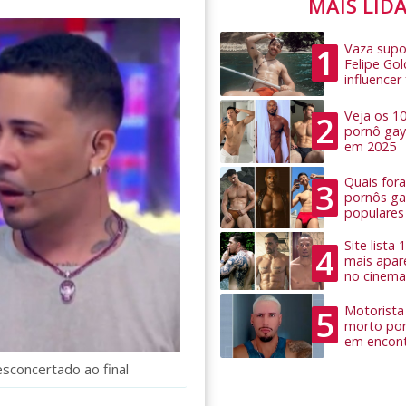
MAIS LID
Vaza supo
1
Felipe Go
influence
Veja os 1
2
pornô gay
em 2025
Quais for
3
pornôs ga
populares
Site lista
4
mais apar
no cinema
Motorista 
5
morto por
em encon
sconcertado ao final