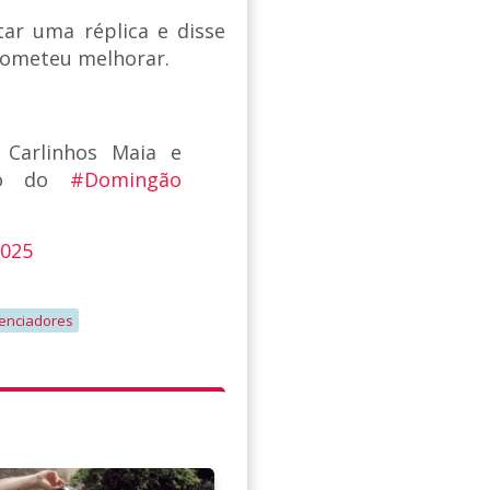
tar uma réplica e disse
prometeu melhorar.
Carlinhos Maia e
lco do
#Domingão
2025
uenciadores