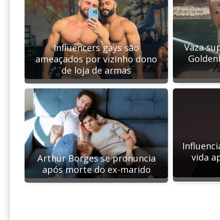
Vaza sup
Influencers gays são
Goldenb
ameaçados por vizinho dono
de loja de armas
Influenci
vida a
Arthur Borges se pronuncia
após morte do ex-marido