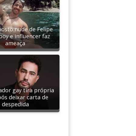
osto nude de Felipe
oy e influencer faz
ameaça
ador gay tira própria
pós deixar carta de
despedida