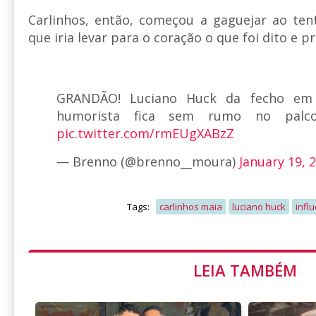
Carlinhos, então, começou a gaguejar ao ten
que iria levar para o coração o que foi dito e 
GRANDÃO! Luciano Huck da fecho em 
humorista fica sem rumo no pa
pic.twitter.com/rmEUgXABzZ
— Brenno (@brenno__moura)
January 19, 
Tags:
carlinhos maia
luciano huck
infl
LEIA TAMBÉM