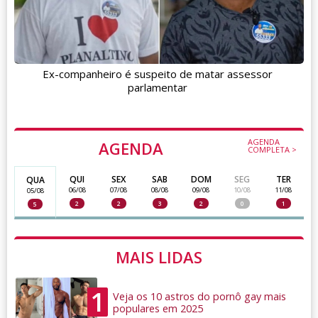
Ex-companheiro é suspeito de matar assessor
parlamentar
AGENDA
AGENDA
COMPLETA >
QUI
SEX
SAB
DOM
SEG
TER
QUA
06/08
07/08
08/08
09/08
10/08
11/08
05/08
2
2
3
2
0
1
5
MAIS LIDAS
1
Veja os 10 astros do pornô gay mais
populares em 2025