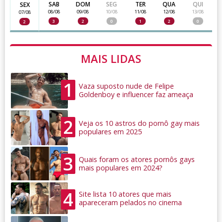
SAB
DOM
SEG
TER
QUA
QUI
SEX
08/08
09/08
10/08
11/08
12/08
13/08
07/08
3
2
0
1
2
0
2
MAIS LIDAS
1
Vaza suposto nude de Felipe
Goldenboy e influencer faz ameaça
2
Veja os 10 astros do pornô gay mais
populares em 2025
3
Quais foram os atores pornôs gays
mais populares em 2024?
4
Site lista 10 atores que mais
apareceram pelados no cinema