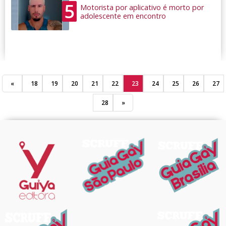
5
Motorista por aplicativo é morto por
adolescente em encontro
«
18
19
20
21
22
23
24
25
26
27
28
»