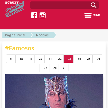
MENU
Página Inicial
Notícias
#Famosos
«
18
19
20
21
22
23
24
25
26
27
28
»