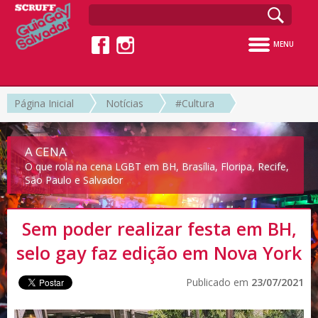
MENU
Página Inicial
Notícias
#Cultura
A CENA
O que rola na cena LGBT em BH, Brasília, Floripa, Recife,
São Paulo e Salvador
Sem poder realizar festa em BH,
selo gay faz edição em Nova York
Publicado em
23/07/2021