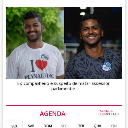
Ex-companheiro é suspeito de matar assessor
parlamentar
AGENDA
AGENDA
COMPLETA >
SAB
DOM
SEG
TER
QUA
QUI
SEX