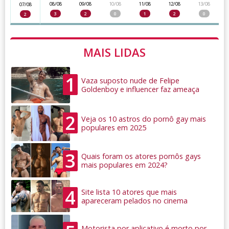
08/08
09/08
10/08
11/08
12/08
13/08
07/08
3
2
0
1
2
0
2
MAIS LIDAS
1
Vaza suposto nude de Felipe
Goldenboy e influencer faz ameaça
2
Veja os 10 astros do pornô gay mais
populares em 2025
3
Quais foram os atores pornôs gays
mais populares em 2024?
4
Site lista 10 atores que mais
apareceram pelados no cinema
Motorista por aplicativo é morto por