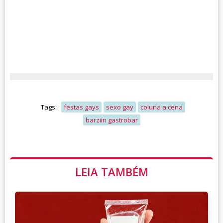
Tags:
festas gays
sexo gay
coluna a cena
barziin gastrobar
LEIA TAMBÉM