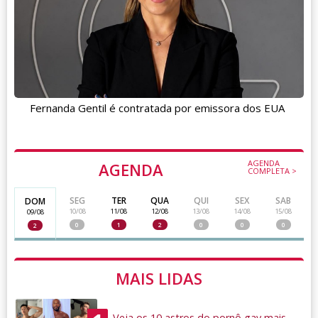
Fernanda Gentil é contratada por emissora dos EUA
AGENDA
AGENDA
COMPLETA >
SEG
TER
QUA
QUI
SEX
SAB
DOM
10/08
11/08
12/08
13/08
14/08
15/08
09/08
0
1
2
0
0
0
2
MAIS LIDAS
Veja os 10 astros do pornô gay mais