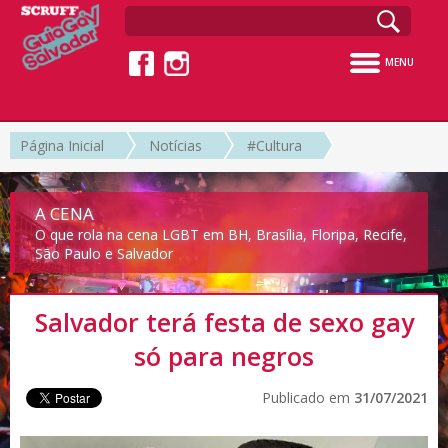
MENU
Página Inicial
Notícias
#Cultura
A CENA
O que rola na cena LGBT em BH, Brasília, Floripa, Recife,
São Paulo e Salvador
Salvador terá festa de sexo gay
só para negros
Publicado em
31/07/2021