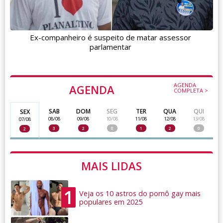
Ex-companheiro é suspeito de matar assessor
parlamentar
AGENDA
AGENDA
COMPLETA >
SAB
DOM
SEG
TER
QUA
QUI
SEX
08/08
09/08
10/08
11/08
12/08
13/08
07/08
3
2
0
1
2
0
2
MAIS LIDAS
1
Veja os 10 astros do pornô gay mais
populares em 2025