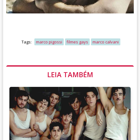
Tags:
marco pigossi
filmes gays
marco calvani
LEIA TAMBÉM