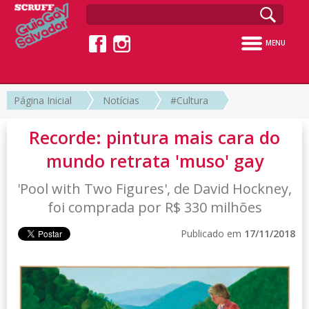
MENU
Página Inicial
Notícias
#Cultura
Recorde: pintura mais cara do
mundo retrata 'muso' gay
'Pool with Two Figures', de David Hockney,
foi comprada por R$ 330 milhões
Publicado em
17/11/2018