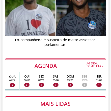
Ex-companheiro é suspeito de matar assessor
parlamentar
AGENDA
AGENDA
COMPLETA >
QUI
SEX
SAB
DOM
SEG
TER
QUA
06/08
07/08
08/08
09/08
10/08
11/08
05/08
2
2
3
2
0
1
5
MAIS LIDAS