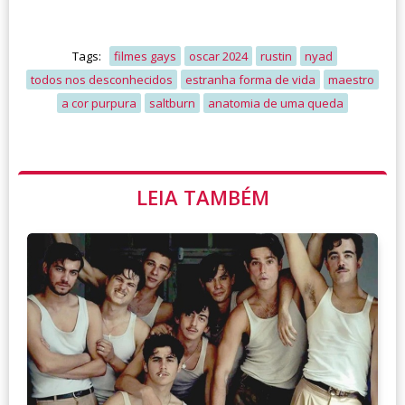
Tags:
filmes gays
oscar 2024
rustin
nyad
todos nos desconhecidos
estranha forma de vida
maestro
a cor purpura
saltburn
anatomia de uma queda
LEIA TAMBÉM