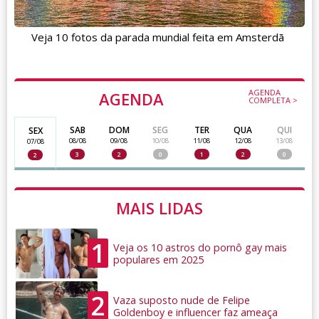
Veja 10 fotos da parada mundial feita em Amsterdã
AGENDA
AGENDA
COMPLETA >
SAB
DOM
SEG
TER
QUA
QUI
SEX
08/08
09/08
10/08
11/08
12/08
13/08
07/08
3
2
0
1
2
0
2
MAIS LIDAS
1
Veja os 10 astros do pornô gay mais
populares em 2025
2
Vaza suposto nude de Felipe
Goldenboy e influencer faz ameaça