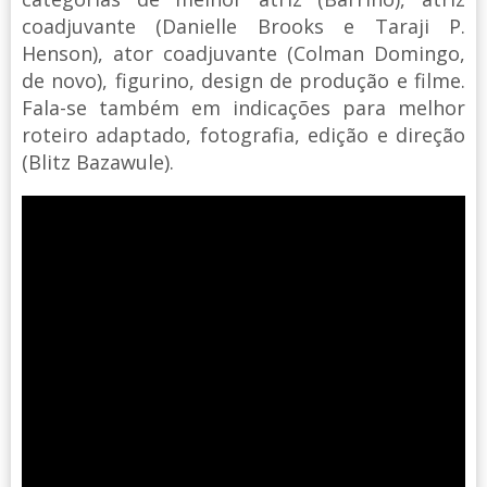
coadjuvante (Danielle Brooks e Taraji P.
Henson), ator coadjuvante (Colman Domingo,
de novo), figurino, design de produção e filme.
Fala-se também em indicações para melhor
roteiro adaptado, fotografia, edição e direção
(Blitz Bazawule).