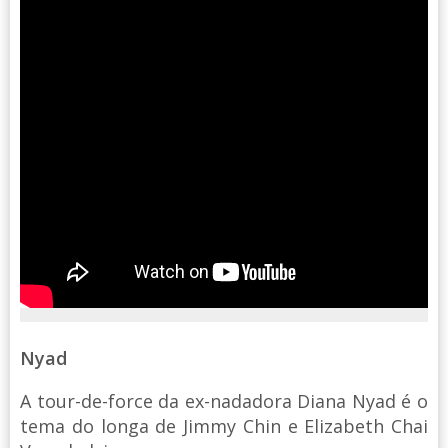
Nyad
A tour-de-force da ex-nadadora Diana Nyad é o
tema do longa de Jimmy Chin e Elizabeth Chai