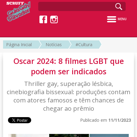
MENU
Página Inicial
Notícias
#Cultura
Oscar 2024: 8 filmes LGBT que
podem ser indicados
Thriller gay, superação lésbica,
cinebiografia bissexual: produções contam
com atores famosos e têm chances de
chegar ao prêmio
Publicado em
11/11/2023