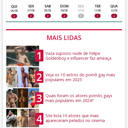
SEX
SAB
DOM
SEG
TER
QUA
QUI
07/08
08/08
09/08
10/08
11/08
12/08
06/08
2
3
2
0
1
2
2
MAIS LIDAS
1
Vaza suposto nude de Felipe
Goldenboy e influencer faz ameaça
2
Veja os 10 astros do pornô gay mais
populares em 2025
3
Quais foram os atores pornôs gays
mais populares em 2024?
4
Site lista 10 atores que mais
apareceram pelados no cinema