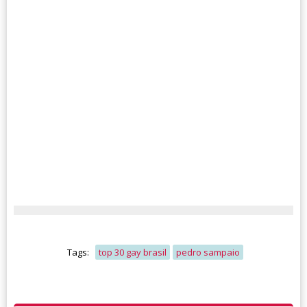
Tags:
top 30 gay brasil
pedro sampaio