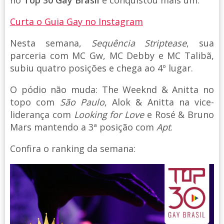
no
Top 30 Gay Brasil
e conquistou mais um.
Curta o Guia Gay no Instagram
Nesta semana,
Sequência Striptease
, sua
parceria com MC Gw, MC Debby e MC Talibã,
subiu quatro posições e chega ao 4º lugar.
O pódio não muda: The Weeknd & Anitta no
topo com
São Paulo
, Alok & Anitta na vice-
liderança com
Looking for Love
e Rosé & Bruno
Mars mantendo a 3ª posição com
Apt
.
Confira o ranking da semana: