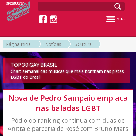
MENU
Página Inicial
Notícias
#Cultura
TOP 30 GAY BRASIL
Chart semanal das músicas que mais bombam nas pistas
LGBT do Brasil
Nova de Pedro Sampaio emplaca
nas baladas LGBT
Pódio do ranking continua com duas de
Anitta e parceria de Rosé com Bruno Mars