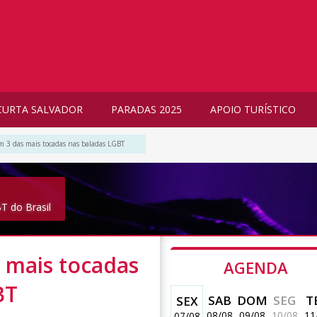
CURTA SALVADOR
PARADAS 2025
APOIO TURÍSTICO
m 3 das mais tocadas nas baladas LGBT
T do Brasil
 mais tocadas
AGENDA
BT
SAB
DOM
SEG
T
SEX
08/08
09/08
10/08
11
07/08