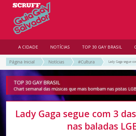
A CIDADE
NOTÍCIAS
TOP 30 GAY BRASIL
Página Inicial
Notícias
#Cultura
Lady Gaga segue co
TOP 30 GAY BRASIL
Chart semanal das músicas que mais bombam nas pistas LGB
Lady Gaga segue com 3 das
nas baladas LG