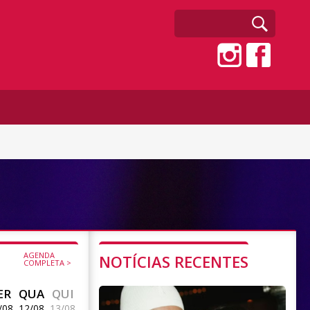
AGENDA
NOTÍCIAS RECENTES
COMPLETA >
ER
QUA
QUI
/08
12/08
13/08