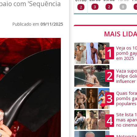
paio com 'Sequência
3
2
0
2
Publicado em
09/11/2025
MAIS LID
Veja os 1
1
pornô gay
em 2025
Vaza supo
2
Felipe Go
influence
Quais for
3
pornôs ga
populares
Site lista
4
mais apar
no cinema
Motorista 