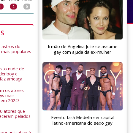
1
2
0
AS
Irmão de Angelina Jolie se assume
0 astros do
 mais populares
gay com ajuda da ex-mulher
sto nude de
ldenboy e
r faz ameaça
am os atores
ys mais
 em 2024?
 10 atores que
eceram pelados
Evento fará Medelín ser capital
latino-americana do sexo gay
por aplicativo é