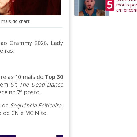
5
morto por
em encon
 mais do chart
 ao Grammy 2026, Lady
eiras.
re as 10 mais do
Top 30
 em 5º;
The Dead Dance
ce no 7º posto.
s de
Sequência Feiticeira
,
 do CN e MC Nito.