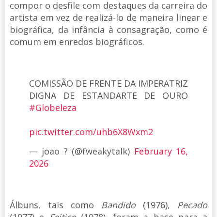
compor o desfile com destaques da carreira do
artista em vez de realizá-lo de maneira linear e
biográfica, da infância à consagração, como é
comum em enredos biográficos.
COMISSÃO DE FRENTE DA IMPERATRIZ
DIGNA DE ESTANDARTE DE OURO
#Globeleza
pic.twitter.com/uhb6X8Wxm2
— joao ? (@fweakytalk)
February 16,
2026
Álbuns, tais como
Bandido
(1976),
Pecado
(1977) e
Feitiço
(1978), foram a base para a