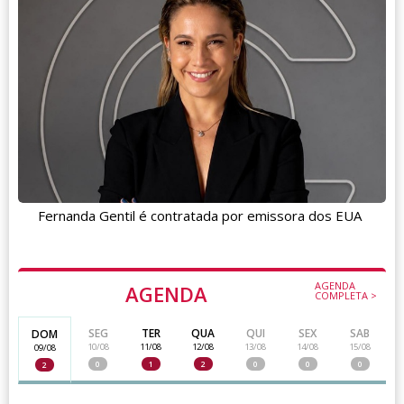
Fernanda Gentil é contratada por emissora dos EUA
AGENDA
AGENDA
COMPLETA >
SEG
TER
QUA
QUI
SEX
SAB
DOM
10/08
11/08
12/08
13/08
14/08
15/08
09/08
0
1
2
0
0
0
2