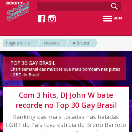
MENU
Página Inicial
Notícias
#Cultura
TOP 30 GAY BRASIL
Chart semanal das músicas que mais bombam nas pistas
LGBT do Brasil
Com 3 hits, DJ John W bate
recorde no Top 30 Gay Brasil
Ranking das mais tocadas nas baladas
LGBT do País teve estreia de Breno Barreto