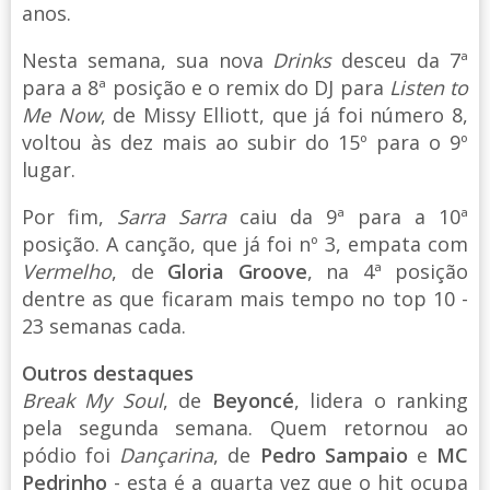
anos.
Nesta semana, sua nova
Drinks
desceu da 7ª
para a 8ª posição e o remix do DJ para
Listen to
Me Now
, de Missy Elliott, que já foi número 8,
voltou às dez mais ao subir do 15º para o 9º
lugar.
Por fim,
Sarra Sarra
caiu da 9ª para a 10ª
posição. A canção, que já foi nº 3, empata com
Vermelho
, de
Gloria Groove
, na 4ª posição
dentre as que ficaram mais tempo no top 10 -
23 semanas cada.
Outros destaques
Break My Soul
, de
Beyoncé
, lidera o ranking
pela segunda semana. Quem retornou ao
pódio foi
Dançarina
, de
Pedro Sampaio
e
MC
Pedrinho
- esta é a quarta vez que o hit ocupa