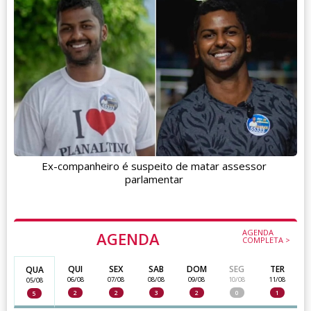
Ex-companheiro é suspeito de matar assessor
parlamentar
AGENDA
AGENDA
COMPLETA >
QUI
SEX
SAB
DOM
SEG
TER
QUA
06/08
07/08
08/08
09/08
10/08
11/08
05/08
2
2
3
2
0
1
5