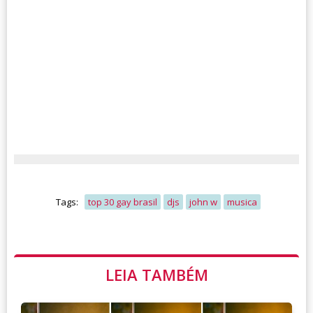
Tags:
top 30 gay brasil
djs
john w
musica
LEIA TAMBÉM