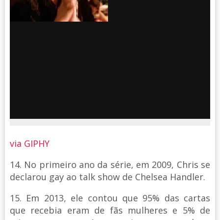
via GIPHY
14. No primeiro ano da série, em 2009, Chris se
declarou gay ao talk show de Chelsea Handler.
15. Em 2013, ele contou que 95% das cartas
que recebia eram de fãs mulheres e 5% de