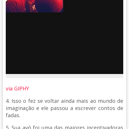
via GIPHY
4. Isso o fez se voltar ainda mais ao mundo de
imaginação e ele passou a escrever contos de
fadas.
5. Sua avó foi uma das maiores incentivadoras