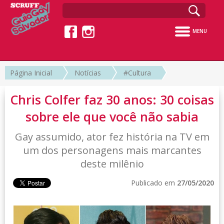
MENU
Página Inicial
Notícias
#Cultura
Chris Colfer faz 30 anos: 30 coisas
sobre ele que você não sabia
Gay assumido, ator fez história na TV em
um dos personagens mais marcantes
deste milênio
Publicado em
27/05/2020