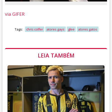
via GIFER
Tags:
chris colfer
atores gays
glee
atores gatos
LEIA TAMBÉM