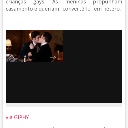
crianças gays. As meninas propunham
casamento e queriam "convertê-lo" em hétero.
via GIPHY