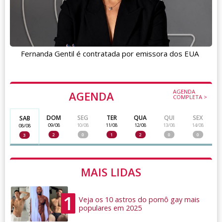
Fernanda Gentil é contratada por emissora dos EUA
AGENDA
AGENDA
COMPLETA >
DOM
SEG
TER
QUA
QUI
SEX
SAB
09/08
10/08
11/08
12/08
13/08
14/08
08/08
2
0
1
2
0
0
3
MAIS LIDAS
1
Veja os 10 astros do pornô gay mais
populares em 2025