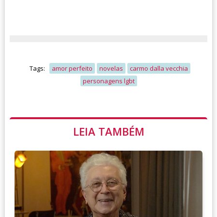
Tags:
amor perfeito
novelas
carmo dalla vecchia
personagens lgbt
LEIA TAMBÉM