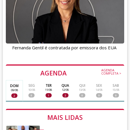
Fernanda Gentil é contratada por emissora dos EUA
AGENDA
AGENDA
COMPLETA >
SEG
TER
QUA
QUI
SEX
SAB
DOM
10/08
11/08
12/08
13/08
14/08
15/08
09/08
0
1
2
0
0
0
2
MAIS LIDAS