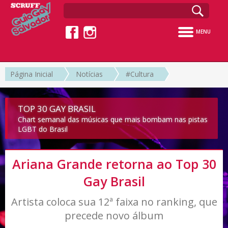
MENU
Página Inicial
Notícias
#Cultura
TOP 30 GAY BRASIL
Chart semanal das músicas que mais bombam nas pistas
LGBT do Brasil
Ariana Grande retorna ao Top 30
Gay Brasil
Artista coloca sua 12ª faixa no ranking, que
precede novo álbum