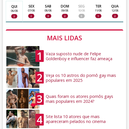
SEX
SAB
DOM
SEG
TER
QUA
QUI
07/08
08/08
09/08
10/08
11/08
12/08
06/08
2
3
2
0
1
2
2
MAIS LIDAS
1
Vaza suposto nude de Felipe
Goldenboy e influencer faz ameaça
2
Veja os 10 astros do pornô gay mais
populares em 2025
3
Quais foram os atores pornôs gays
mais populares em 2024?
4
Site lista 10 atores que mais
apareceram pelados no cinema