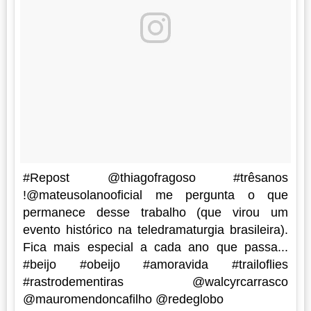
#Repost @thiagofragoso #trêsanos
!@mateusolanooficial me pergunta o que
permanece desse trabalho (que virou um
evento histórico na teledramaturgia brasileira).
Fica mais especial a cada ano que passa...
#beijo #obeijo #amoravida #trailoflies
#rastrodementiras @walcyrcarrasco
@mauromendoncafilho @redeglobo