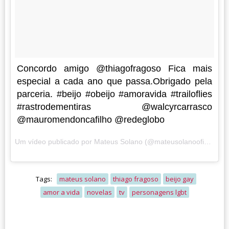
Concordo amigo @thiagofragoso Fica mais
especial a cada ano que passa.Obrigado pela
parceria. #beijo #obeijo #amoravida #trailoflies
#rastrodementiras @walcyrcarrasco
@mauromendoncafilho @redeglobo
Um vídeo publicado por Mateus Solano (@mateusolanooficial) em
Tags:
mateus solano
thiago fragoso
beijo gay
amor a vida
novelas
tv
personagens lgbt