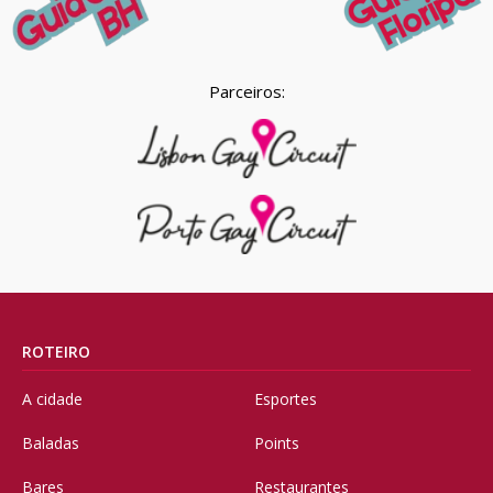
Parceiros:
ROTEIRO
A cidade
Esportes
Baladas
Points
Bares
Restaurantes