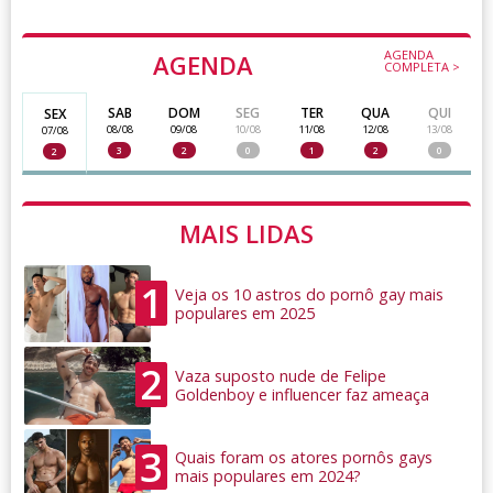
AGENDA
AGENDA
COMPLETA >
SAB
DOM
SEG
TER
QUA
QUI
SEX
08/08
09/08
10/08
11/08
12/08
13/08
07/08
3
2
0
1
2
0
2
MAIS LIDAS
1
Veja os 10 astros do pornô gay mais
populares em 2025
2
Vaza suposto nude de Felipe
Goldenboy e influencer faz ameaça
3
Quais foram os atores pornôs gays
mais populares em 2024?