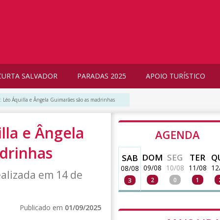
CURTA SALVADOR
PARADAS 2025
APOIO TURÍSTICO
: Léo Áquilla e Ângela Guimarães são as madrinhas
lla e Ângela
AGENDA
drinhas
DOM
SEG
TER
Q
SAB
09/08
10/08
11/08
12
08/08
ealizada em 14 de
2
0
1
3
Publicado em
01/09/2025