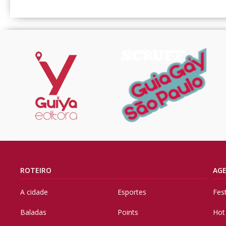
ROTEIRO
AG
A cidade
Esportes
Fes
Baladas
Points
Hot