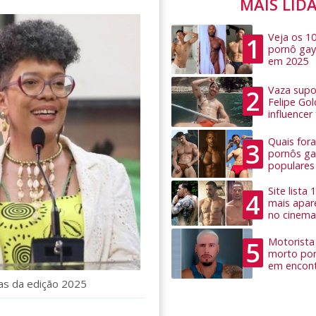
MAIS LID
Veja os 1
1
pornô gay
em 2025
Vaza supo
2
Felipe Go
influence
Quais for
3
pornôs ga
populares
Site lista
4
mais apar
no cinema
Motorista 
5
morto por
em encon
has da edição 2025