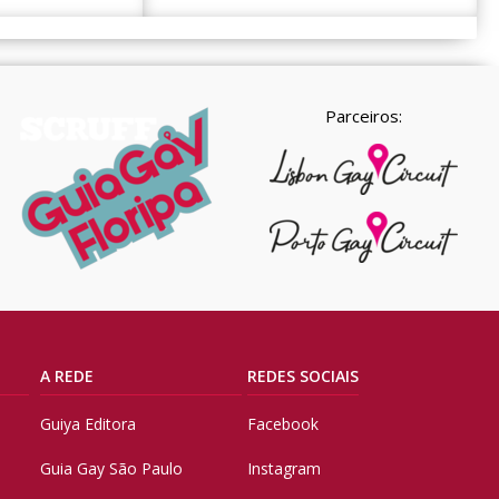
Parceiros:
A REDE
REDES SOCIAIS
Guiya Editora
Facebook
Guia Gay São Paulo
Instagram