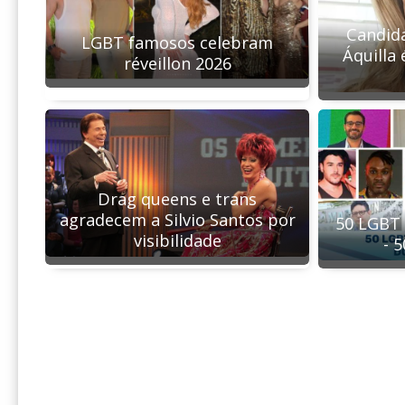
Candida
LGBT famosos celebram
Áquilla 
réveillon 2026
Drag queens e trans
agradecem a Silvio Santos por
50 LGBT 
visibilidade
- 