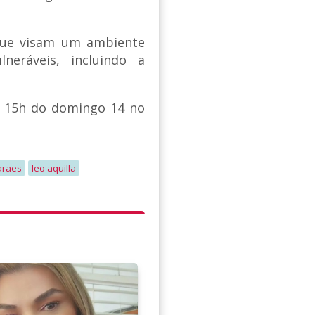
 que visam um ambiente
neráveis, incluindo a
a 15h do domingo 14 no
araes
leo aquilla