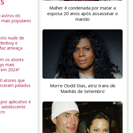
AS
Mulher é condenada por matar a
esposa 20 anos após assassinar o
0 astros do
marido
 mais populares
sto nude de
ldenboy e
r faz ameaça
am os atores
ys mais
 em 2024?
 10 atores que
Morre Clodd Dias, atriz trans de
eceram pelados
'Manhãs de Setembro'
por aplicativo é
 adolescente
tro