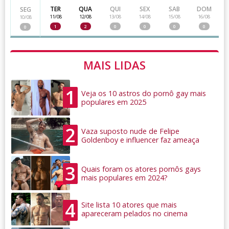
TER
QUA
QUI
SEX
SAB
DOM
SEG
11/08
12/08
13/08
14/08
15/08
16/08
10/08
1
2
0
0
0
0
0
MAIS LIDAS
1
Veja os 10 astros do pornô gay mais
populares em 2025
2
Vaza suposto nude de Felipe
Goldenboy e influencer faz ameaça
3
Quais foram os atores pornôs gays
mais populares em 2024?
4
Site lista 10 atores que mais
apareceram pelados no cinema