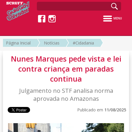
MENU
Página Inicial
Notícias
#Cidadania
Nunes Marques pede vista e lei
contra criança em paradas
continua
Julgamento no STF analisa norma
aprovada no Amazonas
Publicado em
11/08/2025