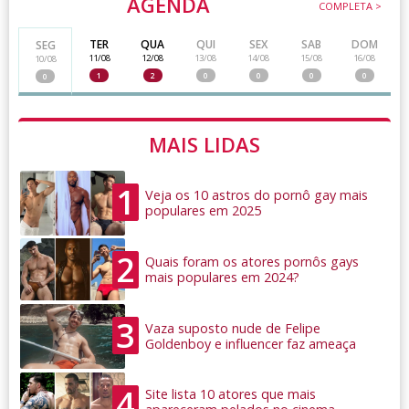
AGENDA
COMPLETA >
TER
QUA
QUI
SEX
SAB
DOM
SEG
11/08
12/08
13/08
14/08
15/08
16/08
10/08
1
2
0
0
0
0
0
MAIS LIDAS
1
Veja os 10 astros do pornô gay mais
populares em 2025
2
Quais foram os atores pornôs gays
mais populares em 2024?
3
Vaza suposto nude de Felipe
Goldenboy e influencer faz ameaça
4
Site lista 10 atores que mais