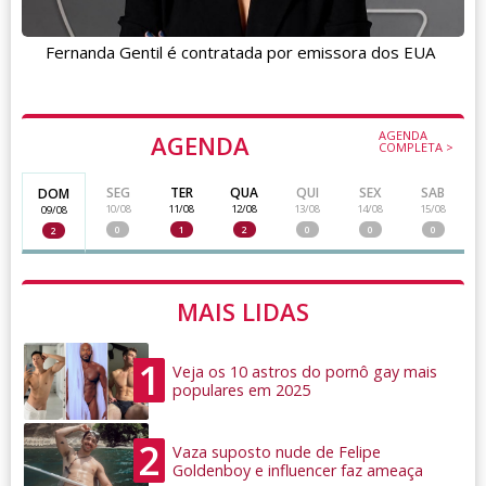
Fernanda Gentil é contratada por emissora dos EUA
AGENDA
AGENDA
COMPLETA >
SEG
TER
QUA
QUI
SEX
SAB
DOM
10/08
11/08
12/08
13/08
14/08
15/08
09/08
0
1
2
0
0
0
2
MAIS LIDAS
1
Veja os 10 astros do pornô gay mais
populares em 2025
2
Vaza suposto nude de Felipe
Goldenboy e influencer faz ameaça