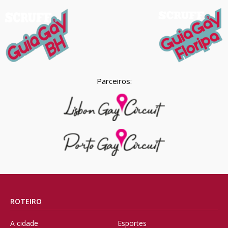
Parceiros:
ROTEIRO
A cidade
Esportes