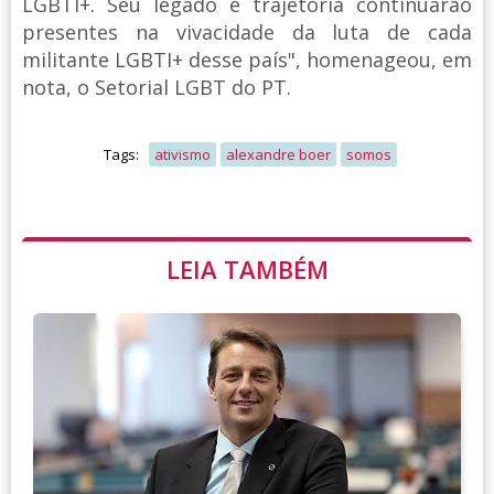
LGBTI+. Seu legado e trajetória continuarão
presentes na vivacidade da luta de cada
militante LGBTI+ desse país", homenageou, em
nota, o Setorial LGBT do PT.
Tags:
ativismo
alexandre boer
somos
LEIA TAMBÉM