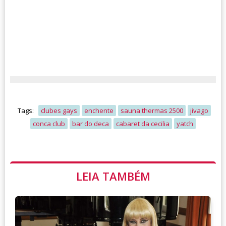
Tags:
clubes gays
enchente
sauna thermas 2500
jivago
conca club
bar do deca
cabaret da cecilia
yatch
LEIA TAMBÉM