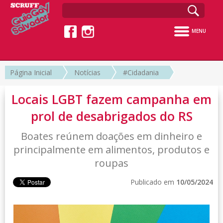
MENU
Página Inicial
Notícias
#Cidadania
Locais LGBT fazem campanha em
prol de desabrigados do RS
Boates reúnem doações em dinheiro e
principalmente em alimentos, produtos e
roupas
Publicado em
10/05/2024