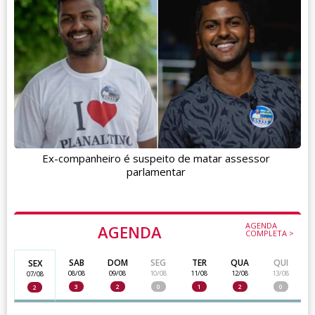
Ex-companheiro é suspeito de matar assessor
parlamentar
AGENDA
AGENDA
COMPLETA >
SAB
DOM
SEG
TER
QUA
QUI
SEX
08/08
09/08
10/08
11/08
12/08
13/08
07/08
3
2
0
1
2
0
2