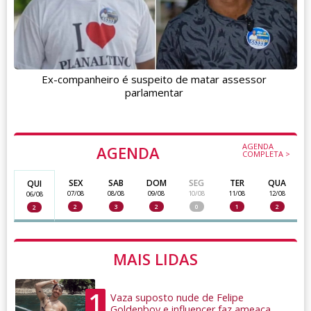
Ex-companheiro é suspeito de matar assessor
parlamentar
AGENDA
AGENDA
COMPLETA >
SEX
SAB
DOM
SEG
TER
QUA
QUI
07/08
08/08
09/08
10/08
11/08
12/08
06/08
2
3
2
0
1
2
2
MAIS LIDAS
1
Vaza suposto nude de Felipe
Goldenboy e influencer faz ameaça