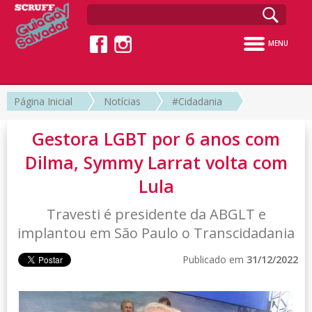
MENU
Página Inicial
Notícias
#Cidadania
Gestora LGBT por 6 anos com
Dilma, Symmy Larrat volta com
Lula
Travesti é presidente da ABGLT e
implantou em São Paulo o Transcidadania
Publicado em
31/12/2022