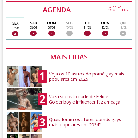
AGENDA
AGENDA
COMPLETA >
SAB
DOM
SEG
TER
QUA
QUI
SEX
08/08
09/08
10/08
11/08
12/08
13/08
07/08
3
2
0
1
2
0
2
MAIS LIDAS
1
Veja os 10 astros do pornô gay mais
populares em 2025
2
Vaza suposto nude de Felipe
Goldenboy e influencer faz ameaça
3
Quais foram os atores pornôs gays
mais populares em 2024?