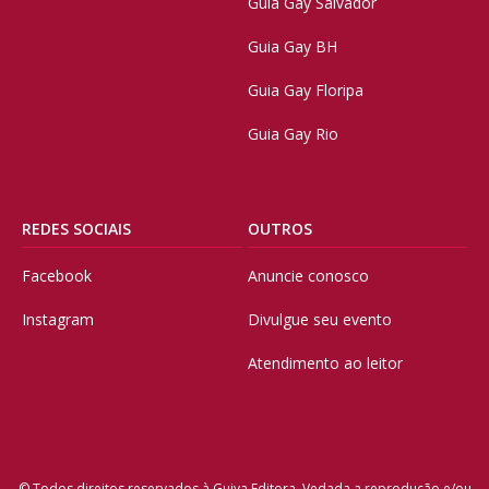
Guia Gay Salvador
Guia Gay BH
Guia Gay Floripa
Guia Gay Rio
REDES SOCIAIS
OUTROS
Facebook
Anuncie conosco
Instagram
Divulgue seu evento
Atendimento ao leitor
© Todos direitos reservados à Guiya Editora. Vedada a reprodução e/ou