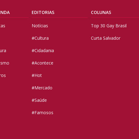
ENDA
EDITORIAS
COLUNAS
tas
Notícias
Top 30 Gay Brasil
#Cultura
Curta Salvador
tura
#Cidadania
vismo
#Acontece
ros
#Hot
#Mercado
#Saúde
#Famosos