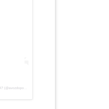
Uma publicação compartilhada por ?AVOZDOPOVO_NOTICIA? (@avozdopovo_noticia)