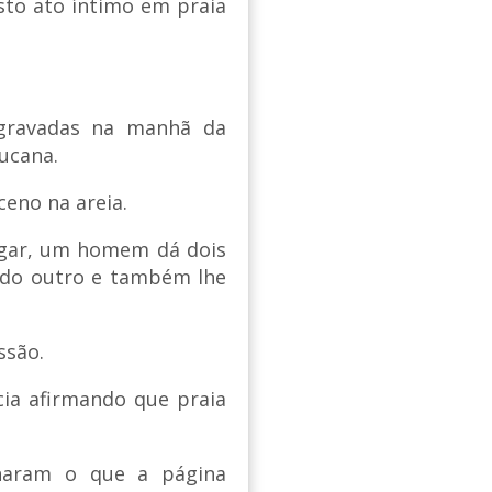
to ato íntimo em praia
gravadas na manhã da
ucana.
eno na areia.
ugar, um homem dá dois
s do outro e também lhe
ssão.
cia afirmando que praia
onaram o que a página