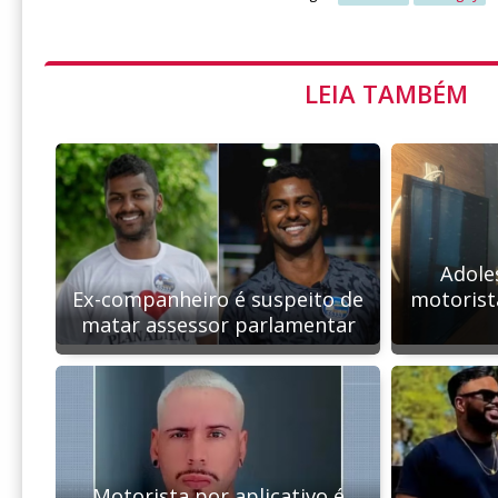
LEIA TAMBÉM
Adole
Ex-companheiro é suspeito de
motorist
matar assessor parlamentar
Motorista por aplicativo é