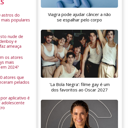
AS
Viagra pode ajudar câncer a não
0 astros do
se espalhar pelo corpo
 mais populares
sto nude de
ldenboy e
r faz ameaça
am os atores
ys mais
 em 2024?
 10 atores que
eceram pelados
'La Bola Negra': filme gay é um
dos favoritos ao Oscar 2027
por aplicativo é
 adolescente
tro