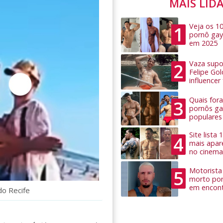
MAIS LID
Veja os 1
1
pornô gay
em 2025
Vaza supo
2
Felipe Go
influence
Quais for
3
pornôs ga
populares
Site lista
4
mais apar
no cinema
Motorista 
5
morto por
em encon
do Recife