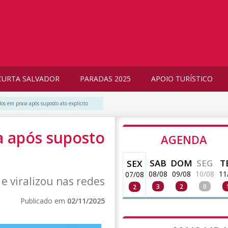
CURTA SALVADOR
PARADAS 2025
APOIO TURÍSTICO
os em praia após suposto ato explícito
a após suposto
AGENDA
SAB
DOM
SEG
T
SEX
08/08
09/08
10/08
11
07/08
 e viralizou nas redes
3
2
0
2
Publicado em
02/11/2025