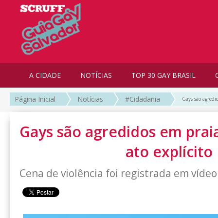
A CIDADE
NOTÍCIAS
TOP 30 GAY BRASIL
Página Inicial
Notícias
#Cidadania
Gays são agredid
Gays são agredidos em prai
ato explícito
Cena de violência foi registrada em vídeo