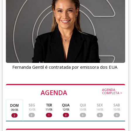
Fernanda Gentil é contratada por emissora dos EUA
AGENDA
AGENDA
COMPLETA >
SEG
TER
QUA
QUI
SEX
SAB
DOM
10/08
11/08
12/08
13/08
14/08
15/08
09/08
0
1
2
0
0
0
2