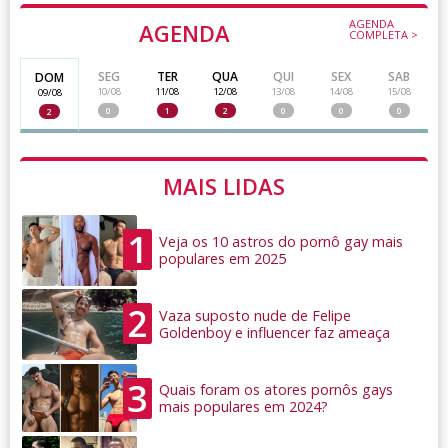
AGENDA
AGENDA
COMPLETA >
SEG
TER
QUA
QUI
SEX
SAB
DOM
10/08
11/08
12/08
13/08
14/08
15/08
09/08
0
1
2
0
0
0
2
MAIS LIDAS
1
Veja os 10 astros do pornô gay mais
populares em 2025
2
Vaza suposto nude de Felipe
Goldenboy e influencer faz ameaça
3
Quais foram os atores pornôs gays
mais populares em 2024?