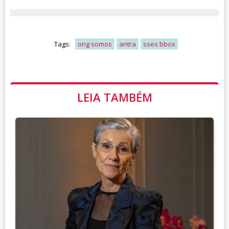
Tags:
ong somos
antra
ssex bbox
LEIA TAMBÉM