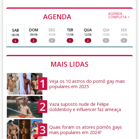
AGENDA
AGENDA
COMPLETA >
DOM
SEG
TER
QUA
QUI
SEX
SAB
09/08
10/08
11/08
12/08
13/08
14/08
08/08
2
0
1
2
0
0
3
MAIS LIDAS
1
Veja os 10 astros do pornô gay mais
populares em 2025
2
Vaza suposto nude de Felipe
Goldenboy e influencer faz ameaça
3
Quais foram os atores pornôs gays
mais populares em 2024?