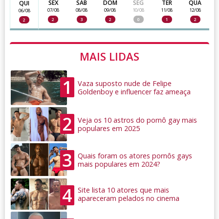
SEX
SAB
DOM
SEG
TER
QUA
QUI
07/08
08/08
09/08
10/08
11/08
12/08
06/08
2
3
2
0
1
2
2
MAIS LIDAS
1
Vaza suposto nude de Felipe
Goldenboy e influencer faz ameaça
2
Veja os 10 astros do pornô gay mais
populares em 2025
3
Quais foram os atores pornôs gays
mais populares em 2024?
4
Site lista 10 atores que mais
apareceram pelados no cinema