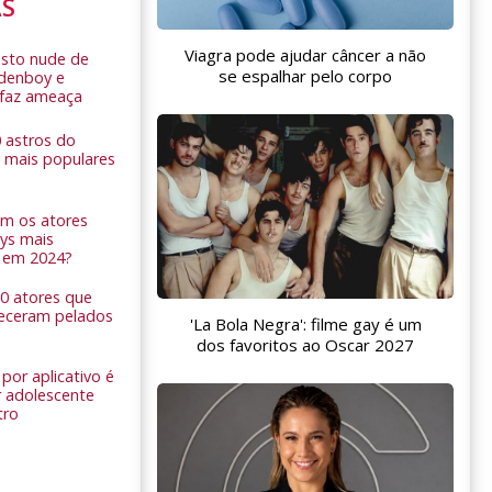
AS
Viagra pode ajudar câncer a não
sto nude de
se espalhar pelo corpo
ldenboy e
r faz ameaça
0 astros do
 mais populares
am os atores
ys mais
 em 2024?
 10 atores que
eceram pelados
'La Bola Negra': filme gay é um
dos favoritos ao Oscar 2027
por aplicativo é
 adolescente
tro