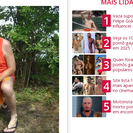
MAIS LID
Vaza supo
1
Felipe Go
influence
Veja os 1
2
pornô gay
em 2025
Quais for
3
pornôs ga
populares
Site lista
4
mais apar
no cinema
Motorista 
5
morto por
em encon