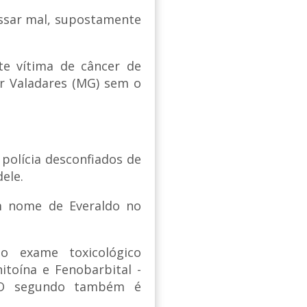
assar mal, supostamente
e vítima de câncer de
or Valadares (MG) sem o
 polícia desconfiados de
ele.
em nome de Everaldo no
 exame toxicológico
itoína e Fenobarbital -
. O segundo também é