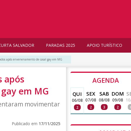
CURTA SALVADOR
PARADAS 2025
APOIO TURÍSTICO
ciados após envenenamento de casal gay em MG
s após
AGENDA
 gay em MG
SEX
SAB
DOM
S
QUI
07/08
08/08
09/08
10
06/08
 tentaram movimentar
2
3
2
2
Publicado em
17/11/2025