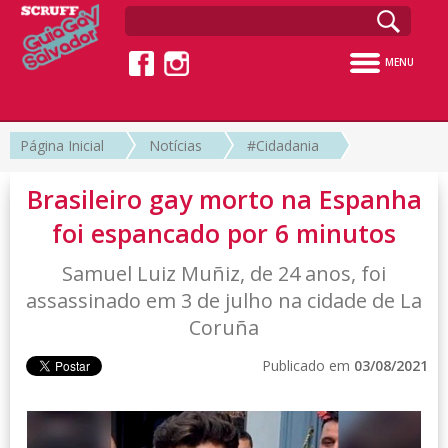
MENU
Página Inicial
Notícias
#Cidadania
Brasileiro gay morto na Espanha
foi espancado por 6 minutos
Samuel Luiz Muñiz, de 24 anos, foi
assassinado em 3 de julho na cidade de La
Coruña
Publicado em
03/08/2021