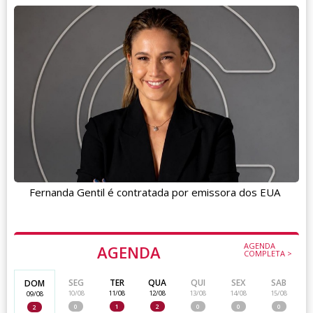
Fernanda Gentil é contratada por emissora dos EUA
AGENDA
AGENDA
COMPLETA >
SEG
TER
QUA
QUI
SEX
SAB
DOM
10/08
11/08
12/08
13/08
14/08
15/08
09/08
0
1
2
0
0
0
2