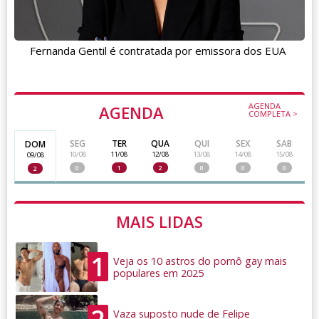
Fernanda Gentil é contratada por emissora dos EUA
AGENDA
AGENDA
COMPLETA >
SEG
TER
QUA
QUI
SEX
SAB
DOM
10/08
11/08
12/08
13/08
14/08
15/08
09/08
0
1
2
0
0
0
2
MAIS LIDAS
1
Veja os 10 astros do pornô gay mais
populares em 2025
Vaza suposto nude de Felipe