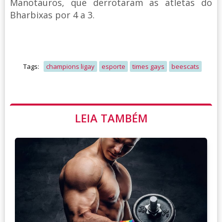
Manotauros, que derrotaram as atletas do
Bharbixas por 4 a 3.
Tags:
champions ligay
esporte
times gays
beescats
LEIA TAMBÉM